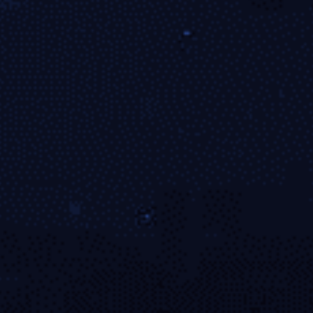
华体会网络化安全体系
结合hth.com平台架构，实现用户与数据全链路防护，构建
系统级安全网。
身份验证
网络防护