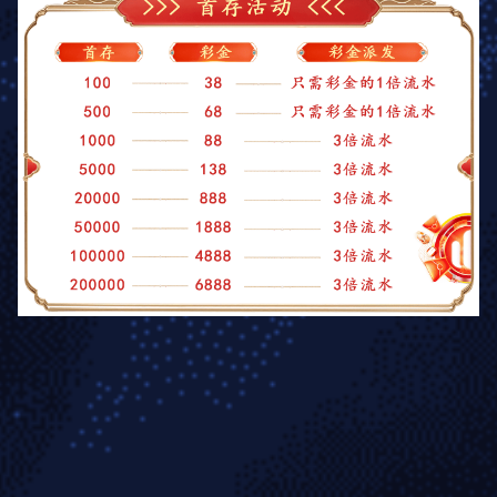
辅助工具
支持 Windows、Mac 与 Android 系统，帮助用户稳定直连
平台主页，轻松绕过访问限制，保障数据同步与内容加载更
顺畅。
安全登录器
采用轻量化架构与加密访问机制，适配多种设备系统，有效
防劫持、防屏蔽，保障平台访问安全性和数据一致性。