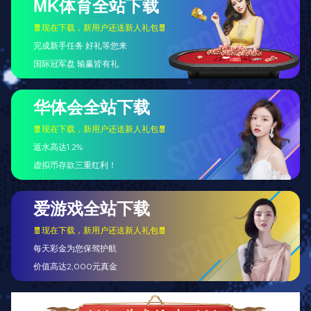
用户带来高效、流畅的体验。
体育App
聚合热门体育赛事，覆盖足球、篮球、电竞等领域，提供数
据查询、直播内容与资讯提醒，助您快速掌握赛场动向。