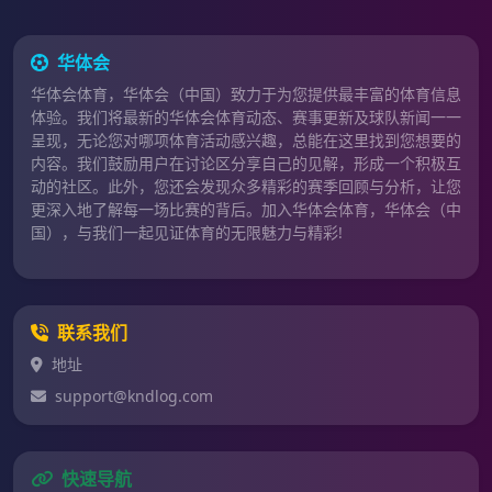
华体会
华体会体育，华体会（中国）致力于为您提供最丰富的体育信息
体验。我们将最新的华体会体育动态、赛事更新及球队新闻一一
呈现，无论您对哪项体育活动感兴趣，总能在这里找到您想要的
内容。我们鼓励用户在讨论区分享自己的见解，形成一个积极互
动的社区。此外，您还会发现众多精彩的赛季回顾与分析，让您
更深入地了解每一场比赛的背后。加入华体会体育，华体会（中
国），与我们一起见证体育的无限魅力与精彩!
联系我们
地址
support@kndlog.com
快速导航