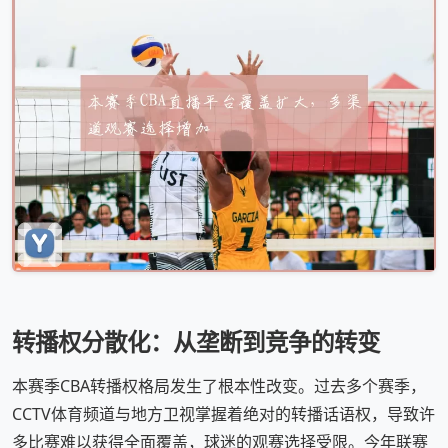
转播权分散化：从垄断到竞争的转变
本赛季CBA转播权格局发生了根本性改变。过去多个赛季，
CCTV体育频道与地方卫视掌握着绝对的转播话语权，导致许
多比赛难以获得全面覆盖，球迷的观赛选择受限。今年联赛