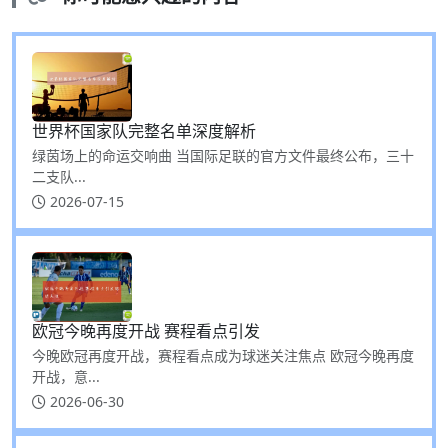
世界杯国家队完整名单深度解析
绿茵场上的命运交响曲 当国际足联的官方文件最终公布，三十
二支队...
2026-07-15
欧冠今晚再度开战 赛程看点引发
今晚欧冠再度开战，赛程看点成为球迷关注焦点 欧冠今晚再度
开战，意...
2026-06-30