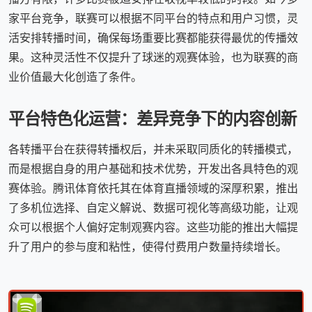
家平台竞争，联赛可以根据不同平台的特点和用户习惯，灵
活安排转播时间，确保每场重要比赛都能获得最优的传播效
果。这种灵活性不仅提升了球迷的观赛体验，也为联赛的商
业价值最大化创造了条件。
平台特色化运营：差异竞争下的内容创新
各转播平台在获得转播权后，并未采取同质化的转播模式，
而是根据自身的用户基础和技术优势，开发出各具特色的观
赛体验。腾讯体育依托其在体育直播领域的深厚积累，推出
了多机位选择、自定义解说、数据可视化等高级功能，让观
众可以根据个人偏好定制观赛内容。这些功能的推出大幅提
升了用户的参与度和粘性，使得付费用户数量持续增长。