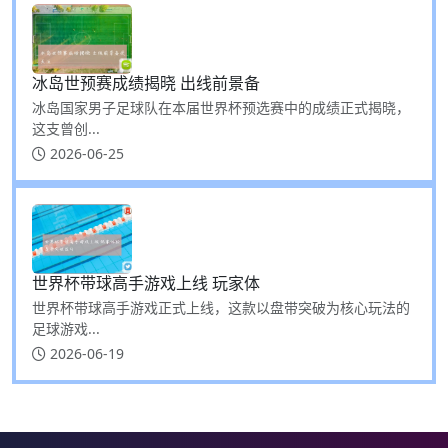
冰岛世预赛成绩揭晓 出线前景备
冰岛国家男子足球队在本届世界杯预选赛中的成绩正式揭晓，
这支曾创...
2026-06-25
世界杯带球高手游戏上线 玩家体
世界杯带球高手游戏正式上线，这款以盘带突破为核心玩法的
足球游戏...
2026-06-19